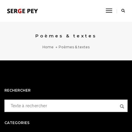
Toggle
Navigati
Poèmes & textes
Home
Poèmes & textes
RECHERCHER
CATEGORIES