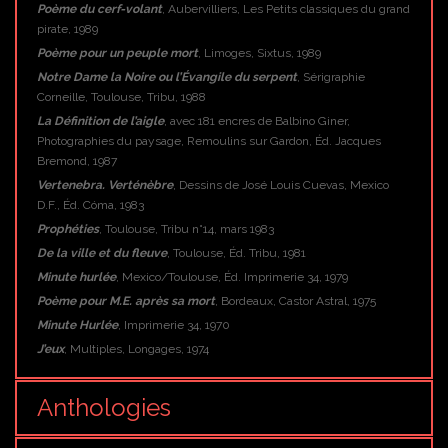
Poème du cerf-volant
, Aubervilliers, Les Petits classiques du grand
pirate, 1989
Poème pour un peuple mort
, Limoges, Sixtus, 1989
Notre Dame la Noire ou l’Évangile du serpent
, Sérigraphie
Corneille, Toulouse, Tribu, 1988
La Définition de l’aigle
, avec 181 encres de Balbino Giner,
Photographies du paysage, Remoulins sur Gardon, Éd. Jacques
Bremond, 1987
Vertenebra. Verténèbre
, Dessins de José Louis Cuevas, Mexico
D.F., Éd. Cóma, 1983
Prophéties
, Toulouse, Tribu n°14, mars 1983
De la ville et du fleuve
, Toulouse, Éd. Tribu, 1981
Minute hurlée
, Mexico/Toulouse, Éd. Imprimerie 34, 1979
Poème pour M.E. après sa mort
, Bordeaux, Castor Astral, 1975
Minute Hurlée
, Imprimerie 34, 1970
J’eux
, Multiples, Longages, 1974
Anthologies