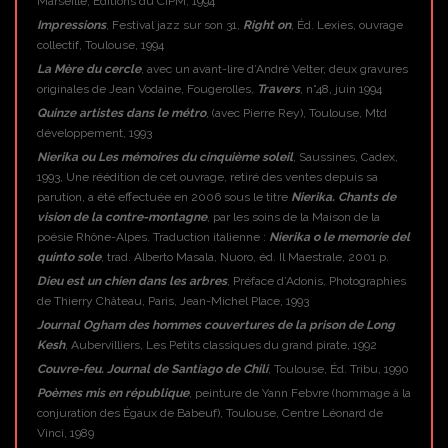
Marseille, Éditions du CIPM, 1994
Impressions
, Festival jazz sur son 31,
Right on
, Éd. Lexies, ouvrage
collectif, Toulouse, 1994
La Mère du cercle
, avec un avant-lire d’André Velter, deux gravures
originales de Jean Vodaine, Fougerolles,
Travers
, n°48, juin 1994
Quinze artistes dans le métro
, (avec Pierre Rey), Toulouse, Mtd
développement, 1993
Nierika ou Les mémoires du cinquième soleil
, Saussines, Cadex,
1993, Une réédition de cet ouvrage, retiré des ventes depuis sa
parution, a été effectuée en 2006 sous le titre
Nierika. Chants de
vision de la contre-montagne
, par les soins de la Maison de la
poésie Rhône-Alpes. Traduction italienne :
Nierika o le memorie del
quinto sole
, trad. Alberto Masala, Nuoro, éd. Il Maestrale, 2001 p.
Dieu est un chien dans les arbres
, Préface d’Adonis, Photographies
de Thierry Château, Paris, Jean-Michel Place, 1993
Journal Ogham des hommes couvertures de la prison de Long
Kesh
, Aubervilliers, Les Petits classiques du grand pirate, 1992
Couvre-feu. Journal de Santiago de Chili
, Toulouse, Éd. Tribu, 1990
Poèmes mis en république
, peinture de Yann Febvre (hommage à la
conjuration des Égaux de Babeuf), Toulouse, Centre Léonard de
Vinci, 1989