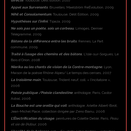
directe
, Toulouse, Délit Édition, 2010
Appel aux Survenants
, Bruxelles, Maelström ReÉvolution, 2009
Nihil et Consolamentum
, Toulouse, Délit Édition, 2009
Hypothèses sur l’infini
, Tipaza, 2009
Ne sois pas un poète, sois un corbeau
, Limoges, Dernier
Télégramme, 2009
Bâtons de la différence entre les bruits
, Rennes, La Part
commune, 2009
Traité à l’usage des chemins et des bâtons
, L’Isle-sur-Sorgues, Le
Bois d’Orion, 2008
Nierika ou les chants de vision de la Contre-montagne
, Lyon,
Maison de la poésie Rhône-Alpes/ Le temps des cerises, 2007
La troisième main
, Toulouse, Trident neuf, coll. « l’Incitatoire »,
2006
Poésie publique /Poésie clandestine
, anthologie, Paris, Castor
Astral, 2006
La Bouche est une oreille qui voit
, anthologie, Arlette Albert-Birot,
Jean-Michel Place, collection dirigée par Zeno Bianu, 2006
L’Électrification du visage
, peintures de Colette Deblé, Paris,
Peau
et sie de l’Adour
, 2006