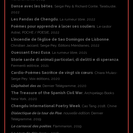
Danse avec les bêtes
, Serge Pey & Richard Conte, Tarabuste,
2022
Les Pandas de Chengdu
, La rumeur libre, 2022
Poèmes pour apprendre à lacer ses souliers
, Le castor
Astral, POCHE / POESIE, 2022
L’incendie de l’église de Sao Domingos de Lisbonne
,
Christian Jaccard, Serge Pey, Éditons Méridianes, 2022
Ouessant Enez Eusa
, La rumeur libre, 2021
Storie sarde di animali particolari, di delitti e di speranza
,
Fermenti editrice, 2021
Cardio-Poèmes Sacrifice de vingt six cœurs
. Chiara Mulas-
Serge Pey. Voix éditions, 2020
L’alphabet des os
, Dernier Télégramme, 2020
The Treasure of the Spanish Civil War
, Archipelago Books
New York, 2020
Chengdu International Poetry Week
, Cao Tang 2018, Chine
Dialectique de la tour de Pise
,
nouvelle édition
, Dernier
Télégramme, 2019
Le carnaval des poètes
, Flammarion, 2019