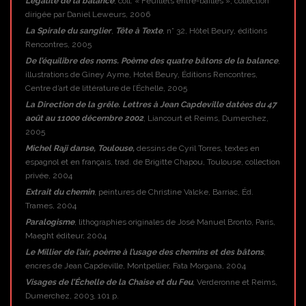
L’égalité de la balance
, coll. « Feuillets entre-baillés », collection
dirigée par Daniel Leweurs, 2006
La Spirale du sanglier
,
Tête à Texte
, n° 32, Hôtel Beury, éditions
Rencontres, 2005
De l’équilibre des noms. Poème des quatre bâtons de la balance
,
illustrations de Giney Ayme, Hotel Beury, Éditions Rencontres,
Centre d’art de littérature de l’Échelle, 2005
La Direction de la grêle. Lettres à Jean Capdeville datées du 47
août au 11000 décembre 2002
, Liancourt et Reims, Dumerchez,
2005
Michel Raji danse, Toulouse,
dessins de Cyril Torres, textes en
espagnol et en français, trad. de Brigitte Chapou, Toulouse, collection
privée, 2004
Extrait du chemin
, peintures de Christine Valcke, Barriac, Éd.
Trames, 2004
Paralogisme
, lithographies originales de José Manuel Bronto, Paris,
Maeght éditeur, 2004
Le Millier de l’air, poème à l’usage des chemins et des bâtons
,
encres de Jean Capdeville, Montpellier, Fata Morgana, 2004
Visages de l’Échelle de la Chaise et du Feu
, Verderonne et Reims,
Dumerchez, 2003, 101 p.