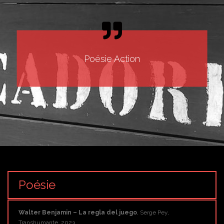
Poésie Action
Poésie
Walter Benjamin – La regla del juego
, Serge Pey,
Transhumante, 2023