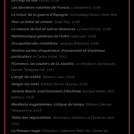
Le coup de dés
, Ombu, 2018
Les dernières volontés de Francis,
Loubatières
, 2108
Le trésor de la guerre d’Espagne
, Archipelago Books, New-York
Pour un bébé de ciment
, Jorda-Pey, 2018
La mesure du bol et autres distances
, Le bois d’Orion, 2018
Mathématique générale de l’infini
, Gallimard, 2018
Occupation des cimetières
, Jacques Brémond, 2018
Histoire sardes d’espérance, d’assassinat et d’animaux
particuliers
, le Castor Astral, 2017
Flamenco, les souliers de la Joselito
, Les fondeurs de briques,
Dernier Télégramme, 2017
L’ange du sable
, Éditions Litan, 2016
Venger les mots
, Éditions Bruno Doucey, 2016
Jérôme Bosch, avertissement d’Alchimie
,
Richard Meier,
Voix
éditions, 2016
Manifeste magdalénien, critique du temps
, Éditions Dernier
Télégramme, 2016
Table des négociations
, Vénissieux, Éditions La Passe du vent,
2015
Le Poisson rouge
, Tinqueux, Collection Petit VA!, Centre de