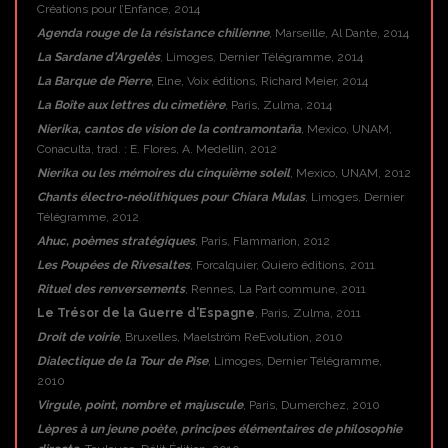
Créations pour l’Enfance, 2014
Agenda rouge de la résistance chilienne
, Marseille, Al Dante, 2014
La Sardane d’Argelès
, Limoges, Dernier Télégramme, 2014
La Barque de Pierre
, Elne, Voix éditions, Richard Meier, 2014
La Boîte aux lettres du cimetière
, Paris, Zulma, 2014
Nierika, cantos de vision de la contramontaña
, Mexico, UNAM,
Conaculta, trad. : E. Flores, A. Medellin, 2012
Nierika ou les mémoires du cinquième soleil
, Mexico, UNAM, 2012
Chants électro-néolithiques pour Chiara Mulas
, Limoges, Dernier
Télégramme, 2012
Ahuc, poèmes stratégiques
, Paris, Flammarion, 2012
Les Poupées de Rivesaltes
, Forcalquier, Quiero éditions, 2011
Rituel des renversements
, Rennes, La Part commune, 2011
Le Trésor de la Guerre d’Espagne
, Paris, Zulma, 2011
Droit de voirie
, Bruxelles, Maelström ReEvolution, 2010
Dialectique de la Tour de Pise
, Limoges, Dernier Télégramme,
2010
Virgule, point, nombre et majuscule
, Paris, Dumerchez, 2010
Lèpres à un jeune poète, principes élémentaires de philosophie