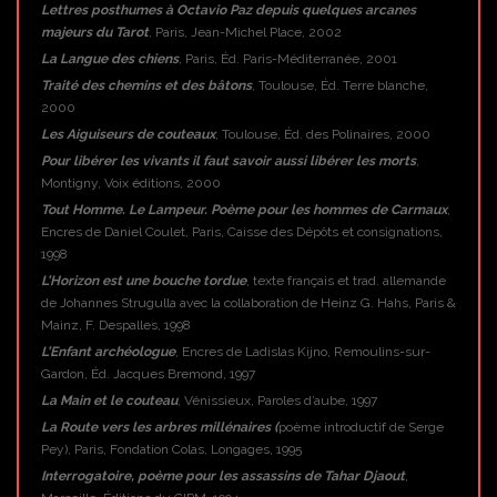
Lettres posthumes à Octavio Paz depuis quelques arcanes
majeurs du Tarot
, Paris, Jean-Michel Place, 2002
La Langue des chiens
, Paris, Éd. Paris-Méditerranée, 2001
Traité des chemins et des bâtons
, Toulouse, Éd. Terre blanche,
2000
Les Aiguiseurs de couteaux
, Toulouse, Éd. des Polinaires, 2000
Pour libérer les vivants il faut savoir aussi libérer les morts
,
Montigny, Voix éditions, 2000
Tout Homme. Le Lampeur. Poème pour les hommes de Carmaux
,
Encres de Daniel Coulet, Paris, Caisse des Dépôts et consignations,
1998
L’Horizon est une bouche tordue
, texte français et trad. allemande
de Johannes Strugulla avec la collaboration de Heinz G. Hahs, Paris &
Mainz, F. Despalles, 1998
L’Enfant archéologue
, Encres de Ladislas Kijno, Remoulins-sur-
Gardon, Éd. Jacques Bremond, 1997
La Main et le couteau
, Vénissieux, Paroles d’aube, 1997
La Route vers les arbres millénaires (
poème introductif de Serge
Pey), Paris, Fondation Colas, Longages, 1995
Interrogatoire, poème pour les assassins de Tahar Djaout
,